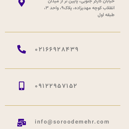
خیابان کارگر جنوبی، پایین تر از میدان
انقلاب کوچه مهدیزاده، پلاک9، واحد 3،
طبقه اول
02166928439
09122957152
info@soroodemehr.com