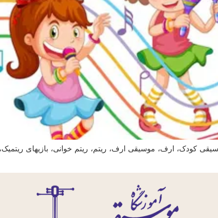
قی کودک، ارف، موسیقی ارف، ریتم، ریتم خوانی، بازیهای ریتمیک، بل