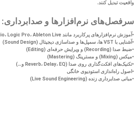
واقعیت تبدیل کنند.
سرفصل‌های نرم‌افزارها و صدابرداری:
•آموزش نرم‌افزارهای پرکاربرد مانند Cubase، FL Studio، Logic Pro، Ableton Live
•آشنایی با VST ها، سمپل‌ها و صداسازی دیجیتال (Sound Design)
•ضبط صدا (Recording) و ویرایش حرفه‌ای (Editing)
•میکس (Mixing) و مسترینگ (Mastering)
•تکنیک‌های افکت‌گذاری روی صدا (Reverb، Delay، EQ و…)
•اصول راه‌اندازی استودیوی خانگی
•مبانی صدابرداری زنده (Live Sound Engineering)