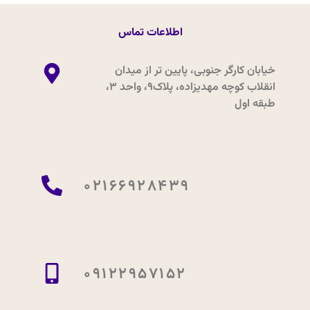
اطلاعات تماس
خیابان کارگر جنوبی، پایین تر از میدان
انقلاب کوچه مهدیزاده، پلاک9، واحد 3،
طبقه اول
02166928439
09122957152