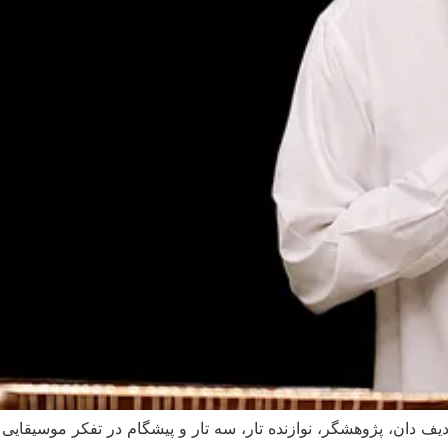
دیف دان، پژوهشگر، نوازنده تار، سه تار و پیشگام در تفکر موسیقای