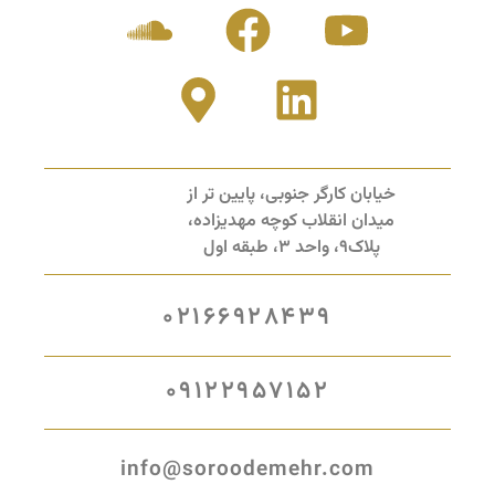
خیابان کارگر جنوبی، پایین تر از
میدان انقلاب کوچه مهدیزاده،
پلاک9، واحد 3، طبقه اول
02166928439
09122957152
info@soroodemehr.com