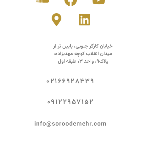
خیابان کارگر جنوبی، پایین تر از
میدان انقلاب کوچه مهدیزاده،
پلاک9، واحد 3، طبقه اول
02166928439
09122957152
info@soroodemehr.com