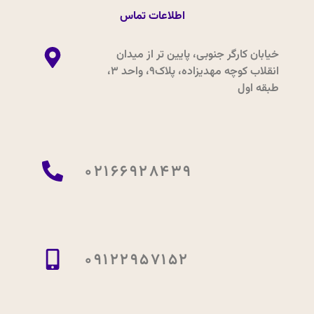
اطلاعات تماس
خیابان کارگر جنوبی، پایین تر از میدان
انقلاب کوچه مهدیزاده، پلاک9، واحد 3،
طبقه اول
02166928439
09122957152