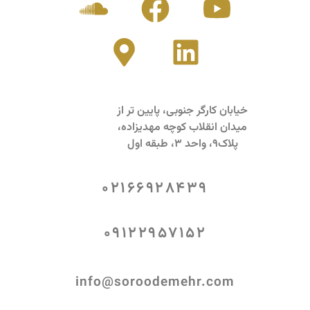
خیابان کارگر جنوبی، پایین تر از
میدان انقلاب کوچه مهدیزاده،
پلاک9، واحد 3، طبقه اول
02166928439
09122957152
info@soroodemehr.com