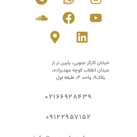
خیابان کارگر جنوبی، پایین تر از
میدان انقلاب کوچه مهدیزاده،
پلاک9، واحد 3، طبقه اول
02166928439
09122957152