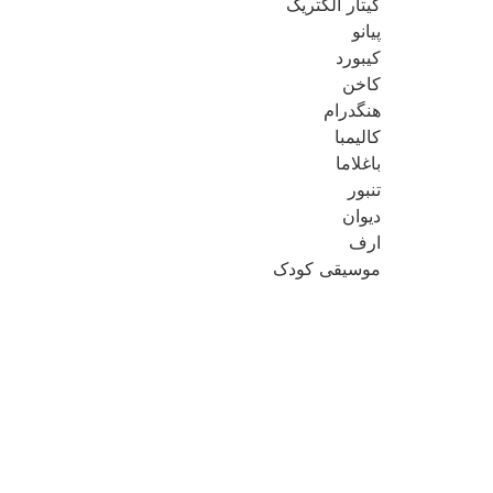
گیتار الکتریک
پیانو
کیبورد
کاخن
هنگدرام
کالیمبا
باغلاما
تنبور
دیوان
ارف
موسیقی کودک