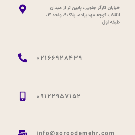
خیابان کارگر جنوبی، پایین تر از میدان
انقلاب کوچه مهدیزاده، پلاک9، واحد 3،
طبقه اول
02166928439
09122957152
info@soroodemehr.com