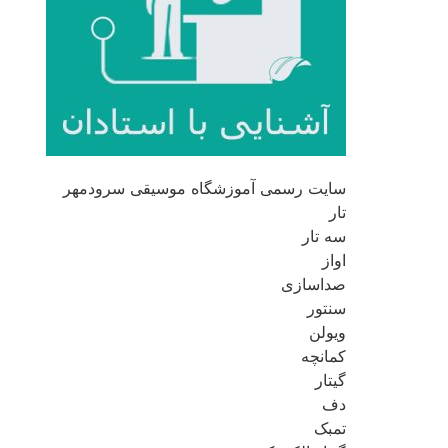
سایت رسمی آموزشگاه موسیقی سرودمهر
تار
سه تار
اواز
صداسازی
سنتور
ویولن
کمانچه
گیتار
دف
تمبک