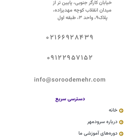
خیابان کارگر جنوبی، پایین تر از
میدان انقلاب کوچه مهدیزاده،
پلاک9، واحد 3، طبقه اول
02166928439
09122957152
info@soroodemehr.com
دسترسی سریع
خانه
درباره سرودمهر
دوره‌های آموزشی ما