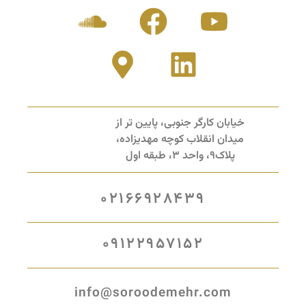
خیابان کارگر جنوبی، پایین تر از
میدان انقلاب کوچه مهدیزاده،
پلاک9، واحد 3، طبقه اول
02166928439
09122957152
info@soroodemehr.com