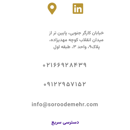
خیابان کارگر جنوبی، پایین تر از
میدان انقلاب کوچه مهدیزاده،
پلاک9، واحد 3، طبقه اول
02166928439
09122957152
info@soroodemehr.com
دسترسی سریع