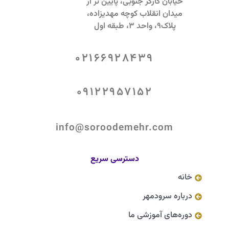
خیابان کارگر جنوبی، پایین تر از
میدان انقلاب کوچه مهدیزاده،
پلاک9، واحد 3، طبقه اول
02166928439
09122957152
info@soroodemehr.com
دسترسی سریع
خانه
درباره سرودمهر
دوره‌های آموزشی ما