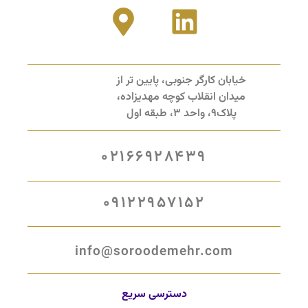
خیابان کارگر جنوبی، پایین تر از
میدان انقلاب کوچه مهدیزاده،
پلاک9، واحد 3، طبقه اول
02166928439
09122957152
info@soroodemehr.com
دسترسی سریع