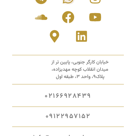
خیابان کارگر جنوبی، پایین تر از
میدان انقلاب کوچه مهدیزاده،
پلاک9، واحد 3، طبقه اول
02166928439
09122957152