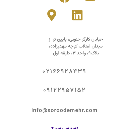
خیابان کارگر جنوبی، پایین تر از
میدان انقلاب کوچه مهدیزاده،
پلاک9، واحد 3، طبقه اول
02166928439
09122957152
info@soroodemehr.com
دسترسی سریع