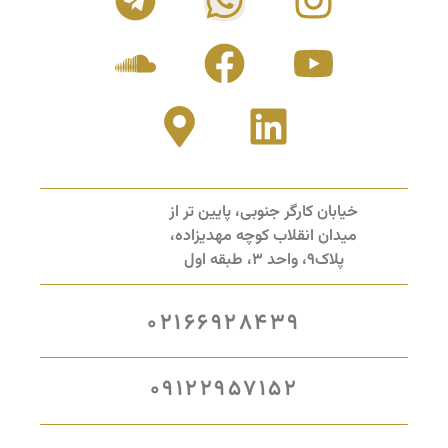
خیابان کارگر جنوبی، پایین تر از
میدان انقلاب کوچه مهدیزاده،
پلاک9، واحد 3، طبقه اول
02166928439
09122957152