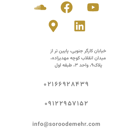
خیابان کارگر جنوبی، پایین تر از
میدان انقلاب کوچه مهدیزاده،
پلاک9، واحد 3، طبقه اول
02166928439
09122957152
info@soroodemehr.com