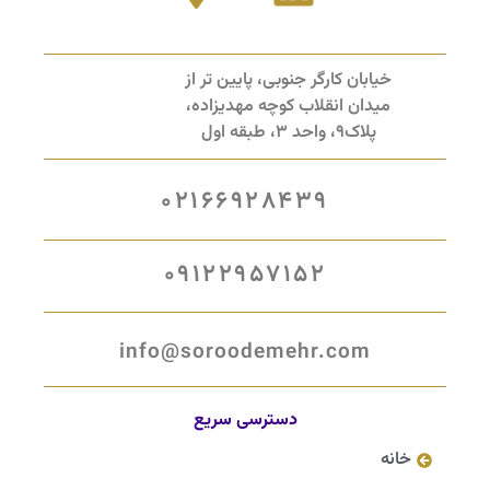
خیابان کارگر جنوبی، پایین تر از
میدان انقلاب کوچه مهدیزاده،
پلاک9، واحد 3، طبقه اول
02166928439
09122957152
info@soroodemehr.com
دسترسی سریع
خانه