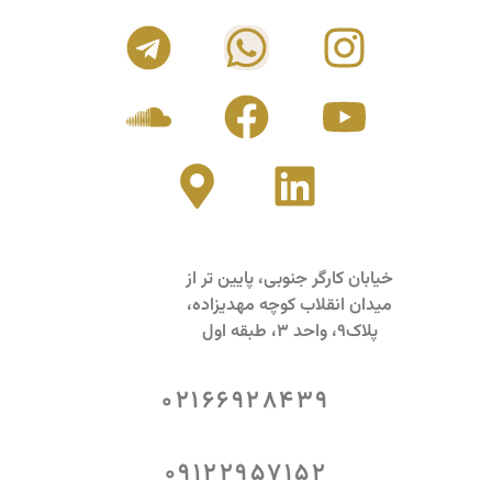
خیابان کارگر جنوبی، پایین تر از
میدان انقلاب کوچه مهدیزاده،
پلاک9، واحد 3، طبقه اول
02166928439
09122957152