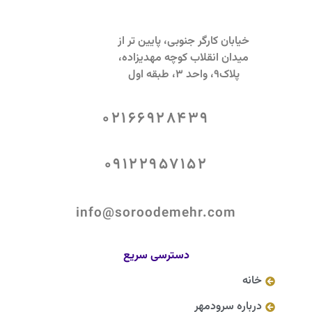
خیابان کارگر جنوبی، پایین تر از
میدان انقلاب کوچه مهدیزاده،
پلاک9، واحد 3، طبقه اول
02166928439
09122957152
info@soroodemehr.com
دسترسی سریع
خانه
درباره سرودمهر