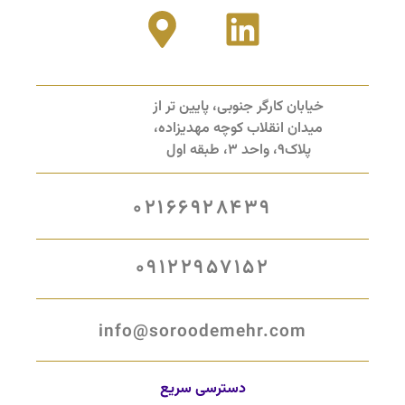
خیابان کارگر جنوبی، پایین تر از
میدان انقلاب کوچه مهدیزاده،
پلاک9، واحد 3، طبقه اول
02166928439
09122957152
info@soroodemehr.com
دسترسی سریع