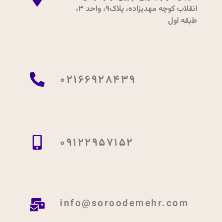
انقلاب کوچه مهدیزاده، پلاک9، واحد 3،
طبقه اول
02166928439
09122957152
info@soroodemehr.com