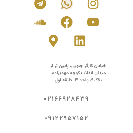
خیابان کارگر جنوبی، پایین تر از
میدان انقلاب کوچه مهدیزاده،
پلاک9، واحد 3، طبقه اول
02166928439
09122957152