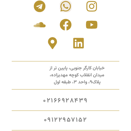
خیابان کارگر جنوبی، پایین تر از
میدان انقلاب کوچه مهدیزاده،
پلاک9، واحد 3، طبقه اول
02166928439
09122957152