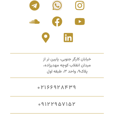
خیابان کارگر جنوبی، پایین تر از
میدان انقلاب کوچه مهدیزاده،
پلاک9، واحد 3، طبقه اول
02166928439
09122957152