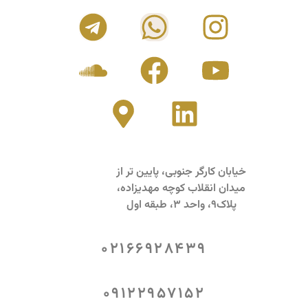
خیابان کارگر جنوبی، پایین تر از
میدان انقلاب کوچه مهدیزاده،
پلاک9، واحد 3، طبقه اول
02166928439
09122957152