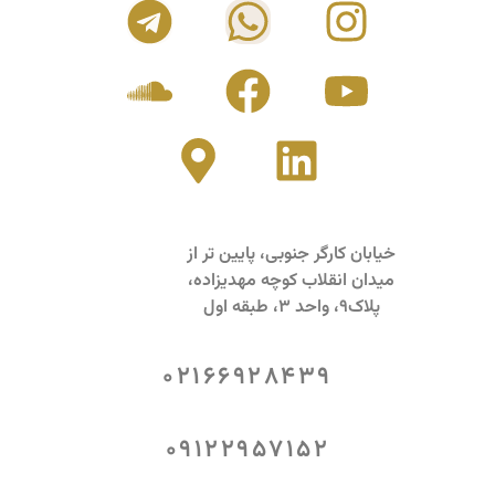
خیابان کارگر جنوبی، پایین تر از
میدان انقلاب کوچه مهدیزاده،
پلاک9، واحد 3، طبقه اول
02166928439
09122957152