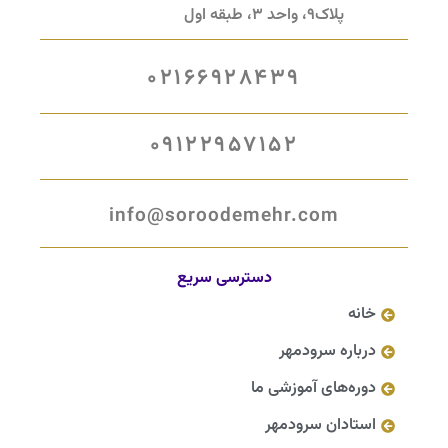
پلاک9، واحد 3، طبقه اول
02166928439
09122957152
info@soroodemehr.com
دسترسی سریع
خانه
درباره سرودمهر
دوره‌های آموزشی ما
استادان سرودمهر