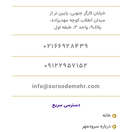
خیابان کارگر جنوبی، پایین تر از
میدان انقلاب کوچه مهدیزاده،
پلاک9، واحد 3، طبقه اول
02166928439
09122957152
info@soroodemehr.com
دسترسی سریع
خانه
درباره سرودمهر