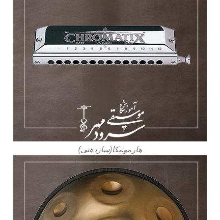
هارمونیکا(سازدهنی)