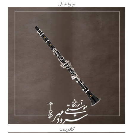
ویولنسل
کلارینت