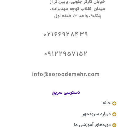
خیابان کارگر جنوبی، پایین تر از
میدان انقلاب کوچه مهدیزاده،
پلاک9، واحد 3، طبقه اول
02166928439
09122957152
info@soroodemehr.com
دسترسی سریع
خانه
درباره سرودمهر
دوره‌های آموزشی ما