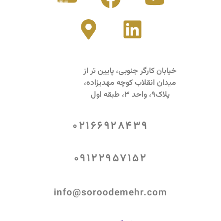
خیابان کارگر جنوبی، پایین تر از
میدان انقلاب کوچه مهدیزاده،
پلاک9، واحد 3، طبقه اول
02166928439
09122957152
info@soroodemehr.com