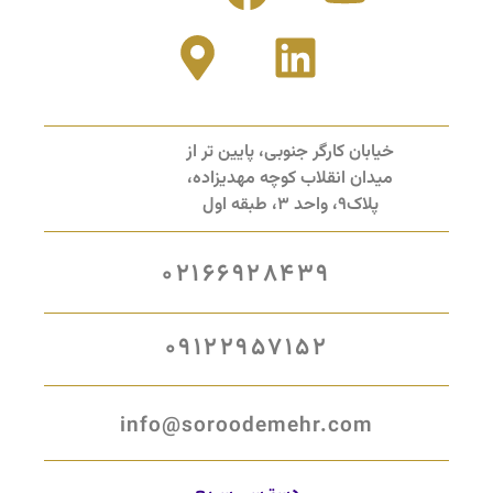
خیابان کارگر جنوبی، پایین تر از
میدان انقلاب کوچه مهدیزاده،
پلاک9، واحد 3، طبقه اول
02166928439
09122957152
info@soroodemehr.com