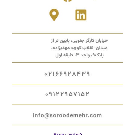
خیابان کارگر جنوبی، پایین تر از
میدان انقلاب کوچه مهدیزاده،
پلاک9، واحد 3، طبقه اول
02166928439
09122957152
info@soroodemehr.com
دسترسی سریع