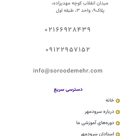
میدان انقلاب کوچه مهدیزاده،
پلاک9، واحد 3، طبقه اول
02166928439
09122957152
info@soroodemehr.com
دسترسی سریع
خانه
درباره سرودمهر
دوره‌های آموزشی ما
استادان سرودمهر