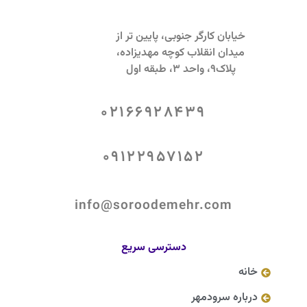
خیابان کارگر جنوبی، پایین تر از
میدان انقلاب کوچه مهدیزاده،
پلاک9، واحد 3، طبقه اول
02166928439
09122957152
info@soroodemehr.com
دسترسی سریع
خانه
درباره سرودمهر