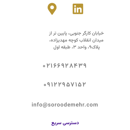
خیابان کارگر جنوبی، پایین تر از
میدان انقلاب کوچه مهدیزاده،
پلاک9، واحد 3، طبقه اول
02166928439
09122957152
info@soroodemehr.com
دسترسی سریع