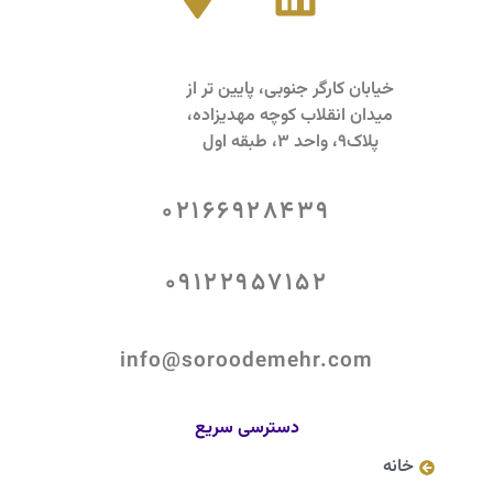
خیابان کارگر جنوبی، پایین تر از
میدان انقلاب کوچه مهدیزاده،
پلاک9، واحد 3، طبقه اول
02166928439
09122957152
info@soroodemehr.com
دسترسی سریع
خانه