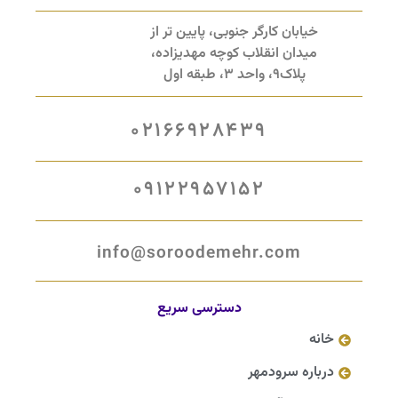
خیابان کارگر جنوبی، پایین تر از
میدان انقلاب کوچه مهدیزاده،
پلاک9، واحد 3، طبقه اول
02166928439
09122957152
info@soroodemehr.com
دسترسی سریع
خانه
درباره سرودمهر