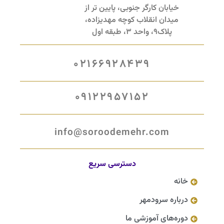
خیابان کارگر جنوبی، پایین تر از
میدان انقلاب کوچه مهدیزاده،
پلاک9، واحد 3، طبقه اول
02166928439
09122957152
info@soroodemehr.com
دسترسی سریع
خانه
درباره سرودمهر
دوره‌های آموزشی ما